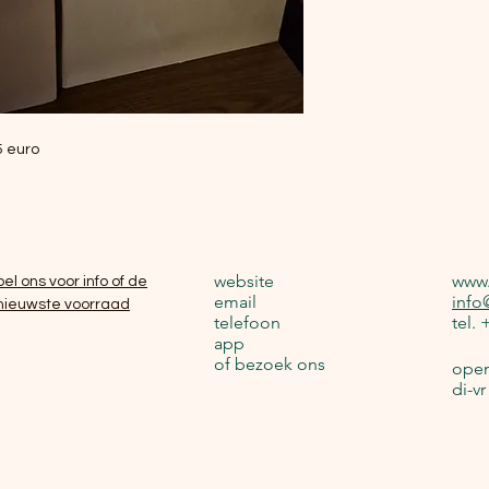
15 euro
website
www.
bel ons voor info of de
email
info
nieuwste voorraad
telefoon
tel.
app
of bezoek ons
open
di-v