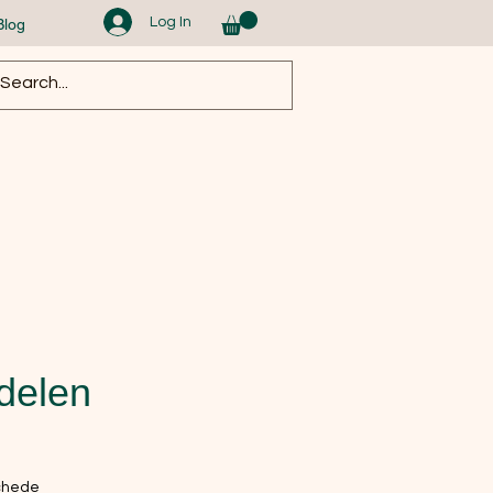
Log In
Blog
delen
chede