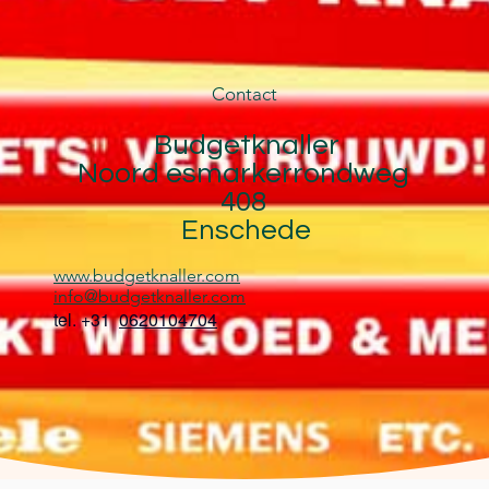
Contact
Budgetknaller
Noord esmarkerrondweg
408
Enschede
www.budgetknaller.com
info@budgetknaller.com
tel. +31
0620104704