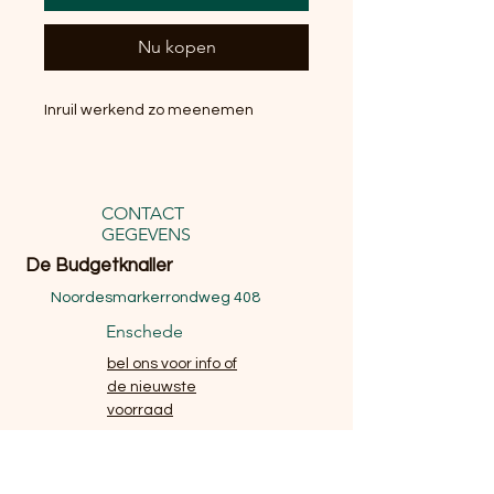
Nu kopen
Inruil werkend zo meenemen
CONTACT
GEGEVENS
De Budgetknaller
Noordesmarkerrondweg 408
Enschede
bel ons voor info of
de nieuwste
voorraad
website
email
telefoon