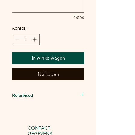
0/500
Aantal
*
In winkelwagen
Nu kopen
Refurbised
Deze Amerikaanse is dieper dan een
gangbare kk. Let hier op met u keuken
indeling.
CONTACT
GEGEVENS