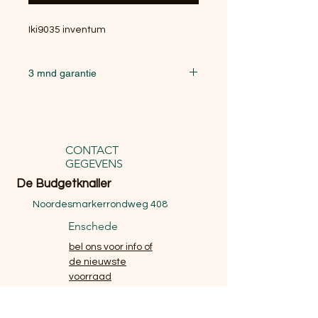
Iki9035 inventum
3 mnd garantie
Deze grote kookplaat 5 pit is een
eyecatcher voor uw keuken
CONTACT
GEGEVENS
De Budgetknaller
Noordesmarkerrondweg 408
Enschede
bel ons voor info of
de nieuwste
voorraad
website
email