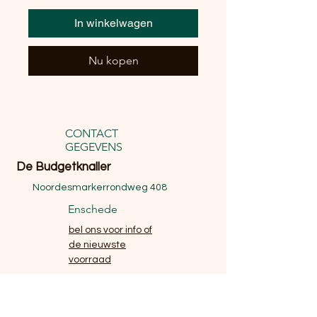
In winkelwagen
Nu kopen
CONTACT
GEGEVENS
De Budgetknaller
Noordesmarkerrondweg 408
Enschede
bel ons voor info of
de nieuwste
voorraad
website
email
telefoon