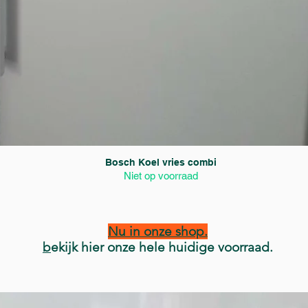
Bosch Koel vries combi
Snel overzicht
Niet op voorraad
Nu in onze shop.
b
ekijk hier onze hele huidige voorraad.