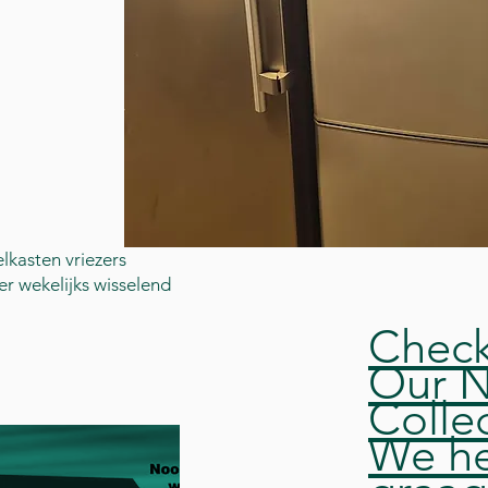
lkasten vriezers
r wekelijks wisselend
Chec
Our 
Colle
We he