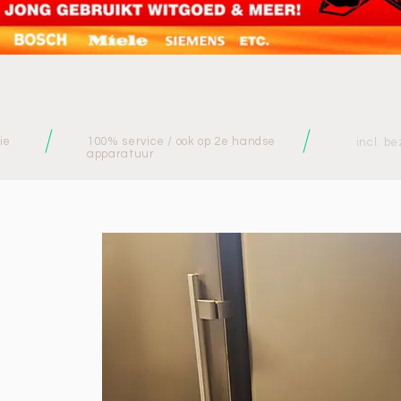
ie
100% service / ook op 2e handse
incl. be
apparatuur