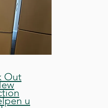
k Out
New
ction
lpen u